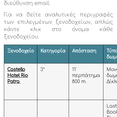
διεύθυνση email.
Για να δείτε αναλυτικές περιγραφές
των επιλεγμένων ξενοδοχείων, απλώς
κάντε κλικ στο όνομα κάθε
ξενοδοχείου.
Ξενοδοχείο
Κατηγορία
Απόσταση
Τύπ
δωμ
Castello
3*
11’
Μον
Hotel Rio
περπάτημα
δωμ
Patra
800 m.
Δίκλ
Last
Book