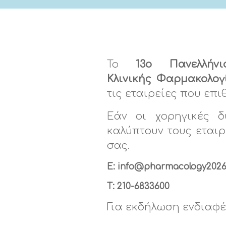
Τ
ο
13ο Πανελλήν
Κλινικής
Φαρμακολογ
τις εταιρείες που επ
Εάν οι χορηγικές 
καλύπτουν τους εταιρ
σας.
E:
info@pharmacology2026
T:
210-6833600
Γ
ια εκδήλωση ενδιαφ