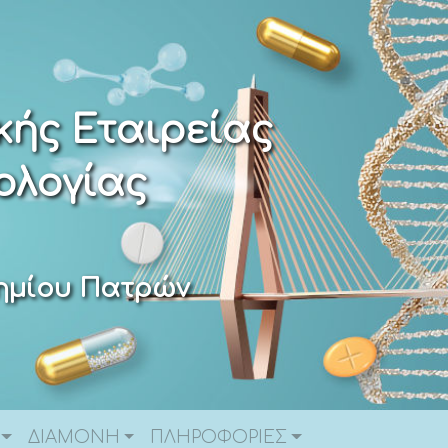
κής Εταιρείας
ολογίας
τημίου Πατρών
ΔΙΑΜΟΝΗ
ΠΛΗΡΟΦΟΡΙΕΣ