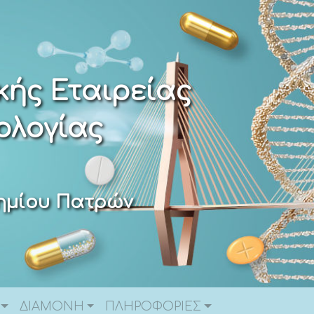
κής Εταιρείας
ολογίας
τημίου Πατρών
ΔΙΑΜΟΝΗ
ΠΛΗΡΟΦΟΡΙΕΣ