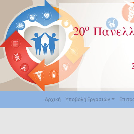
ο
20
Πανελλ
Αρχική
Υποβολή Εργασιών
Επιτρ