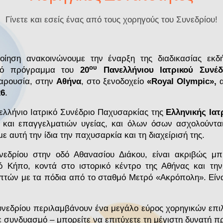
Γίνετε και εσείς ένας από τους χορηγούς του Συνεδρίου!
ίηση ανακοινώνουμε την έναρξη της διαδικασίας εκδ
ου
ικό πρόγραμμα του
20
Πανελλήνιου Ιατρικού Συνέδ
αρουσία, στην
Αθήνα
, στο ξενοδοχείο
«Royal Olympic»,
α
26
.
ελλήνιο Ιατρικό Συνέδριο Παχυσαρκίας της
Ελληνικής Ιατ
 και επαγγελματιών υγείας, και όλων όσων ασχολούνται
ε αυτή την ίδια την παχυσαρκία και τη διαχείρισή της.
εδρίου στην οδό Αθανασίου Διάκου, είναι ακριβώς μ
ό Κήπο, κοντά στο ιστορικό κέντρο της Αθήνας και τη
τών με τα πόδια από το σταθμό Μετρό «Ακρόπολη». Είν
υνεδρίου περιλαμβάνουν ένα μεγάλο εύρος χορηγικών επι
ε συνδυασμό – μπορείτε να επιτύχετε τη μέγιστη δυνατή π