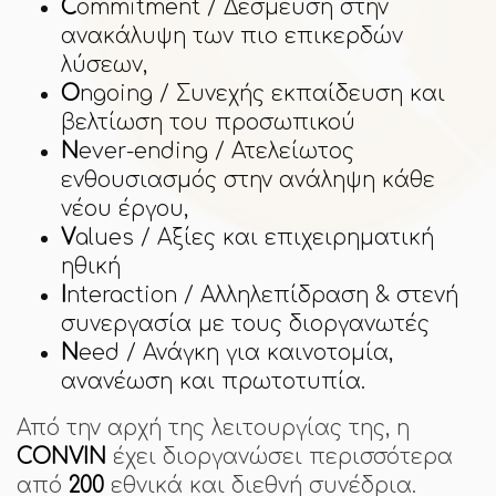
C
ommitment / Δέσμευση στην
ανακάλυψη των πιο επικερδών
λύσεων,
O
ngoing / Συνεχής εκπαίδευση και
βελτίωση του προσωπικού
N
ever-ending / Ατελείωτος
ενθουσιασμός στην ανάληψη κάθε
νέου έργου,
V
alues / Αξίες και επιχειρηματική
ηθική
I
nteraction / Αλληλεπίδραση & στενή
συνεργασία με τους διοργανωτές
N
eed / Ανάγκη για καινοτομία,
ανανέωση και πρωτοτυπία.
Από την αρχή της λειτουργίας της, η
CONVIN
έχει διοργανώσει περισσότερα
από
200
εθνικά και διεθνή συνέδρια.