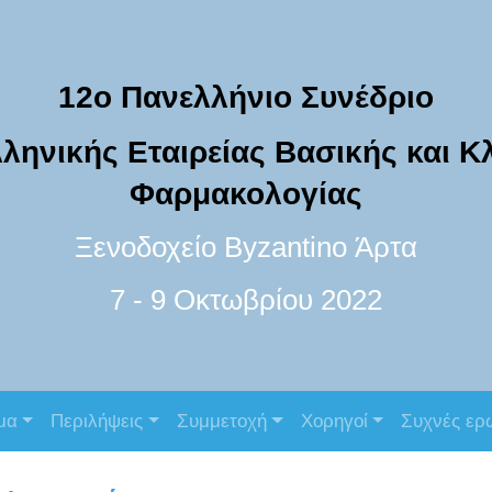
12ο Πανελλήνιο Συνέδριο
ληνικής Εταιρείας Βασικής και Κ
Φαρμακολογίας
Ξενοδοχείο Byzantino Άρτα
7 - 9 Οκτωβρίου 2022
μα
Περιλήψεις
Συμμετοχή
Χορηγοί
Συχνές ερ