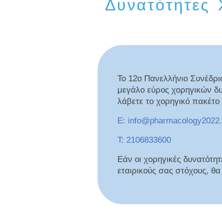
Δυνατότητες 
Το 12ο Πανελλήνιο Συνέδρι
μεγάλο εύρος χορηγικών δυν
λάβετε το χορηγικό πακέτο
E:
info@pharmacology2022.
T:
2106833600
Εάν οι χορηγικές δυνατότη
εταιρικούς σας στόχους, θ