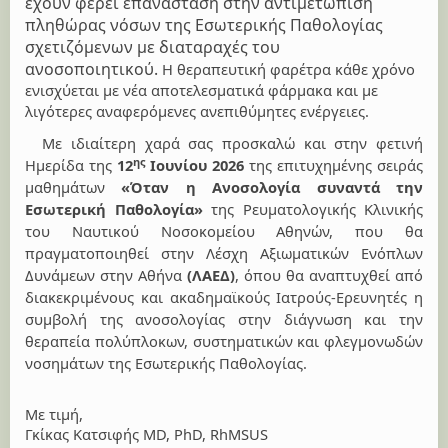
έχουν φέρει επανάσταση στην αντιμετώπιση
πληθώρας νόσων της Εσωτερικής Παθολογίας
σχετιζόμενων με διαταραχές του
ανοσοποιητικού.
H
θεραπευτική φαρέτρα κάθε χρόνο
ενισχύεται με νέα αποτελεσματικά φάρμακα και με
λιγότερες αναφερόμενες ανεπιθύμητες ενέργειες.
Με ιδιαίτερη χαρά σας προσκαλώ και στην φετινή
ης
Ημερίδα της
12
Ιουνίου 2026
της επιτυχημένης σειράς
μαθημάτων
«Όταν η Ανοσολογία συναντά την
Εσωτερική Παθολογία»
της Ρευματολογικής Κλινικής
του Ναυτικού Νοσοκομείου Αθηνών, που θα
πραγματοποιηθεί στην Λέσχη Αξιωματικών Ενόπλων
Δυνάμεων στην Αθήνα
(ΛΑΕΔ)
, όπου θα αναπτυχθεί από
διακεκριμένους και ακαδημαϊκούς Ιατρούς-Ερευνητές η
συμβολή της ανοσολογίας στην διάγνωση και την
θεραπεία πολύπλοκων, συστηματικών και φλεγμονωδών
νοσημάτων της Εσωτερικής
Παθολογίας.
Με τιμή,
Γκίκας Κατσιφής MD, PhD, RhMSUS