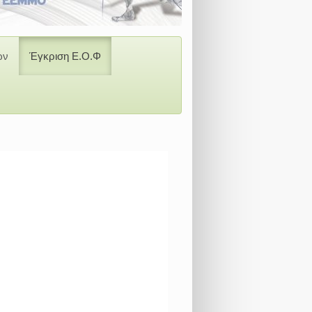
ών
Έγκριση Ε.Ο.Φ