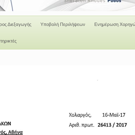
ος Διεξαγωγής
Υποβολή Περιλήψεων
Ενημέρωση Χορηγ
τηρικτές