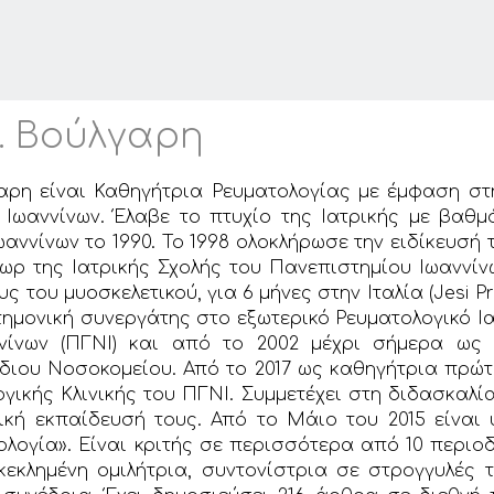
. Βούλγαρη
αρη είναι Καθηγήτρια Ρευματολογίας με έμφαση στη
Ιωαννίνων. Έλαβε το πτυχίο της Ιατρικής με βαθμ
αννίνων το 1990. Το 1998 ολοκλήρωσε την ειδίκευσή 
τωρ της Ιατρικής Σχολής του Πανεπιστημίου Ιωαννίνω
 του μυοσκελετικού, για 6 μήνες στην Ιταλία (Jesi Prof
τημονική συνεργάτης στο εξωτερικό Ρευματολογικό Ι
ννίνων (ΠΓΝΙ) και από το 2002 μέχρι σήμερα ως 
 ίδιου Νοσοκομείου. Από το 2017 ως καθηγήτρια πρώτ
γικής Κλινικής του ΠΓΝΙ. Συμμετέχει στη διδασκαλί
ική εκπαίδευσή τους. Από το Μάιο του 2015 είναι
ογία». Είναι κριτής σε περισσότερα από 10 περιοδι
κεκλημένη ομιλήτρια, συντονίστρια σε στρογγυλές 