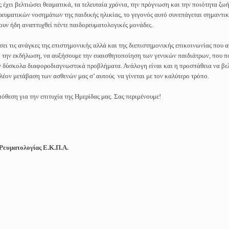
έχει βελτιώσει θεαματικά, τα τελευταία χρόνια, την πρόγνωση και την ποιότητα ζω
ρευματικών νοσημάτων της παιδικής ηλικίας, το γεγονός αυτό συνεπάγεται σημαντι
ουν ήδη αναπτυχθεί πέντε παιδορευματολογικές μονάδες.
σει τις ανάγκες της επιστημονικής αλλά και της διεπιστημονικής επικοινωνίας που
ή την εκδήλωση, να αυξήσουμε την ευαισθητοποίηση των γενικών παιδιάτρων, που π
υν δύσκολα διαφοροδιαγνωστικά προβλήματα. Ανάλογη είναι και η προσπάθεια να βε
λέον μετάβαση των ασθενών μας σ’ αυτούς να γίνεται με τον καλύτερο τρόπο.
όθεση για την επιτυχία της Ημερίδας μας. Σας περιμένουμε!
 Ρευματολογίας Ε.Κ.Π.Α.