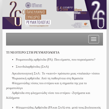
Toggle
navigation
ΤΙ ΝΕΟΤΕΡΟ ΣΤΗ ΡΕΥΜΑΤΟΛΟΓΙΑ
Ρευματοειδής αρθρίτιδα (ΡΑ): Που είμαστε, που πορευόμαστε?
Σπονδυλαρθρίτιδες (ΣπA)
Αγκυλοποιητική ΣπΑ : To «καινό» πρόσωπο μιας «παλαιάς» νόσου
Ψωριασική αρθρίτιδα: Από τη παθογένεια στη θεραπεία
Φλεγμονώδης νόσος του εντέρου και η σημασία της για το
ρευματολόγο
Αρθρίτιδα στη φλεγμονώδη νόσο του εντέρου –Ζητήματα και
διλλήματα
Φλεγμονώδης Αρθρίτιδα (ΡΑ και ΣπΑ) στη μετά τους βιολογικούς