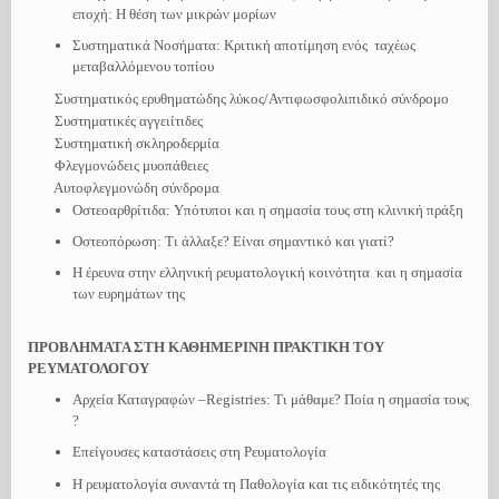
εποχή: Η θέση των μικρών μορίων
Συστηματικά Νοσήματα: Κριτική αποτίμηση ενός ταχέως
μεταβαλλόμενου τοπίου
Συστηματικός ερυθηματώδης λύκος/Αντιφωσφολιπιδικό σύνδρομο
Συστηματικές αγγειίτιδες
Συστηματική σκληροδερμία
Φλεγμονώδεις μυοπάθειες
Αυτοφλεγμονώδη σύνδρομα
Οστεοαρθρίτιδα: Yπότυποι και η σημασία τους στη κλινική πράξη
Οστεοπόρωση: Τι άλλαξε? Είναι σημαντικό και γιατί?
Η έρευνα στην ελληνική ρευματολογική κοινότητα και η σημασία
των ευρημάτων της
ΠΡΟΒΛΗΜΑΤΑ ΣΤΗ ΚΑΘΗΜΕΡΙΝΗ ΠΡΑΚΤΙΚΗ ΤΟΥ
ΡΕΥΜΑΤΟΛΟΓΟΥ
Αρχεία Καταγραφών –Registries: Tι μάθαμε? Ποία η σημασία τους
?
Επείγουσες καταστάσεις στη Ρευματολογία
Η ρευματολογία συναντά τη Παθολογία και τις ειδικότητές της