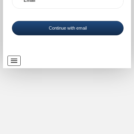
Email
Continue with email
Toggle
navigation